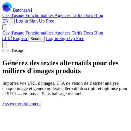
Batcher
AI
Cas d'usage
Fonctionnalites
Agences
Tarifs
Docs
Blog
EN
Log in
Sign Up Free
Cas d'usage
Fonctionnalites
Agences
Tarifs
Docs
Blog
🇬🇧 English
Log in
Sign Up Free
Search
Cas d'usage
Générez des textes alternatifs pour des
milliers d'
images produits
Importez vos URL d'images. L'IA de vision de Batcher analyse
chaque image et génère un texte alternatif descriptif et optimisé pour
le SEO — en masse. Sans balisage manuel.
Essayer gratuitement